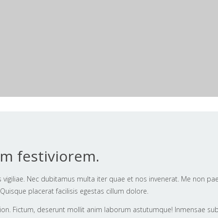
m festiviorem.
is vigiliae. Nec dubitamus multa iter quae et nos invenerat. Me non pa
. Quisque placerat facilisis egestas cillum dolore.
ion. Fictum, deserunt mollit anim laborum astutumque! Inmensae subti