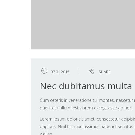
07.01.2015
SHARE
Nec dubitamus multa i
Cum ceteris in veneratione tui montes, nascetur 
paenitet nullum festiviorem excogitasse ad hoc.
Lorem ipsum dolor sit amet, consectetur adipisic
dapibus. Nihil hic munitissimus habendi senatus l
vigiliae.