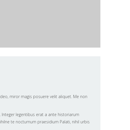
ideo, miror magis posuere velit aliquet. Me non
 Integer legentibus erat a ante historiarum
hilne te nocturnum praesidium Palati, nihil urbis